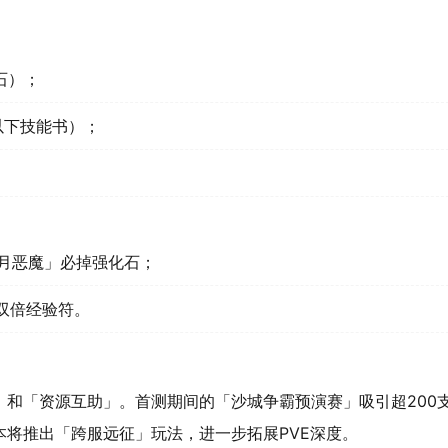
石）；
以下技能书）；
·赤月恶魔」必掉强化石；
双倍经验符。
和「资源互助」。首测期间的「沙城争霸预演赛」吸引超200
将推出「跨服远征」玩法，进一步拓展PVE深度。