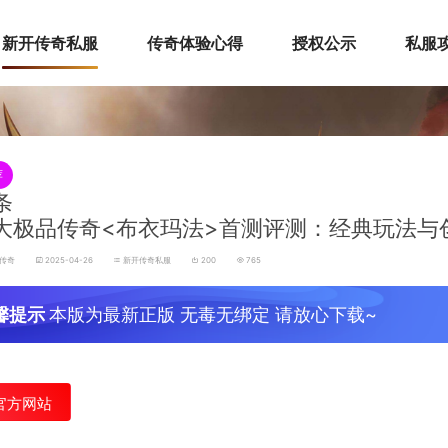
新开传奇私服
传奇体验心得
授权公示
私服
荐
条
76大极品传奇<布衣玛法>首测评测：经典玩法
品传奇
2025-04-26
新开传奇私服
200
765
馨提示
本版为最新正版 无毒无绑定 请放心下载~
官方网站