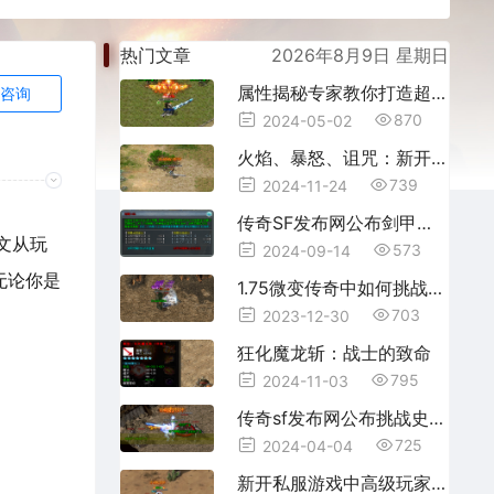
热门文章
2026年8月9日 星期日
属性揭秘专家教你打造超强传奇3刺客角色!
咨询
870
2024-05-02
火焰、暴怒、诅咒：新开私服中最麻烦的小怪
739
2024-11-24
传奇SF发布网公布剑甲觉醒的必备条件
文从玩
573
2024-09-14
无论你是
1.75微变传奇中如何挑战双头岛的Boss
703
2023-12-30
狂化魔龙斩：战士的致命
795
2024-11-03
传奇sf发布网公布挑战史王殿攻略
725
2024-04-04
新开私服游戏中高级玩家都是在哪里挂机的？