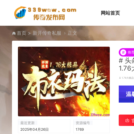
网站首页
首页
>
新开传奇私服
正文
#
推
#
头
1.
1.76大极
温
最近更新
资源编号
2025年04月26日
1769