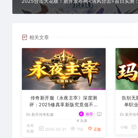
相关文章
传奇新开服《永夜主宰》深度测
告别无
评：2025修真革新版究竟值不值
单职
得？
#
推荐
新开传奇私服
新开传
#
头条
传奇
小编
2025-02-21
752
正版
私服