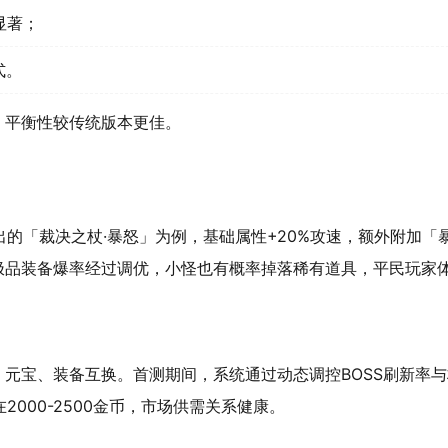
显著；
式。
势，平衡性较传统版本更佳。
的「裁决之杖·暴怒」为例，基础属性+20%攻速，额外附加「
极品装备爆率经过调优，小怪也有概率掉落稀有道具，平民玩家
、元宝、装备互换。首测期间，系统通过动态调控BOSS刷新率
000-2500金币，市场供需关系健康。