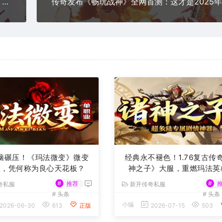
2025合击天花板！新开发布网<清风合击>首日实测：三招制霸全服
脑碾压！《玛法微变》微变
经典永不褪色！1.76复古传
业，凭何称为良心天花板？
神之子》大服，重燃玛法英
#
#
推荐
奇私服
新开传奇私服
#
头条
#
头条
小编
2026-06-30
613
正版
2026-07-15
503