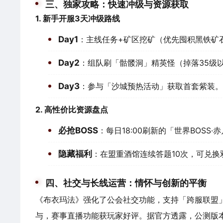
三、独家攻略：快速冲级与资源获取
1. 新手开服3天冲级路线
Day1
：主线任务+矿区挖矿（优先囤积黑铁矿
Day2
：组队刷「骷髅洞」精英怪（掉落35级
Day3
：参与「沙城预热活动」获取首套紫装。
2. 高性价比资源盘点
必抢BOSS
：每日18:00刷新的「世界BOSS
隐藏福利
：在盟重酒馆连续答题10次，可兑换
四、社交与长线运营：情怀与创新的平衡
《布衣玛法》强化了公会社交功能，支持「跨服联盟」
与，赛事直播功能获玩家好评。据官方透露，公测版本