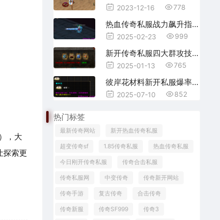
778
2023-12-16
热血传奇私服战力飙升指南：老司机实测八大逆天法则
999
2025-02-23
新开传奇私服四大群攻技能全解析
765
2025-01-13
彼岸花材料新开私服爆率地图Top3揭秘
852
2025-07-10
热门标签
最新传奇网站
新开热血传奇私服
），大
超变传奇sf
1.85传奇私服
热血传奇私服
让探索更
今日刚开传奇私服
传奇合击私服
传奇私服网
中变传奇
传奇新开网站
传奇手游
复古传奇
合击传奇
传奇新服
传奇SF999
传奇3