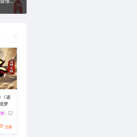
传奇发布《畅玩战神》全网首测：这才是2025年最懂老玩家的传奇新作！
奇《诸
雄梦
推荐
正版