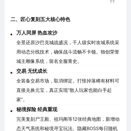
二、匠心复刻五大核心特色
万人同屏 热血攻沙
全景还原沙巴克城战盛况，千人级实时攻城系统采
用动态分线技术，确保战斗流畅不卡顿。独创荣誉
城主雕像系统，留名全服青史。
交易 无忧成长
全装备交易市场，取消绑定。打怪掉落稀有材料可
直接兑换元宝，真正实现“散人玩家也能白手起
家”。
秘境探险 经典重现
完美复刻尸王殿、祖玛阁等12张经典地图，新增动
态天气系统和秘境寻宝玩法。隐藏BOSS每日随机