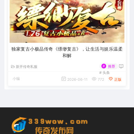
独家复古小极品传奇《缥缈复古》，让生活与娱乐温柔
和解
#
推荐
新开传奇私服
#
头条
小编
2026-06-11
772
正版