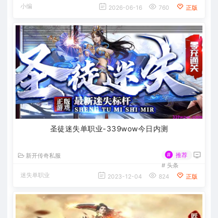
小编
2026-06-16
760
正版
圣徒迷失单职业-339wow今日内测
#
推荐
新开传奇私服
#
头条
迷失单职业
2023-12-04
824
正版