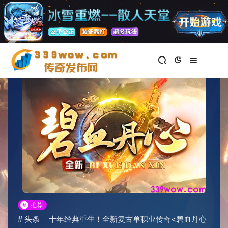
首页
>
新开传奇私服
正文
#
推荐
#
头条
十年经典重生！全新复古单职业传奇<碧血丹心