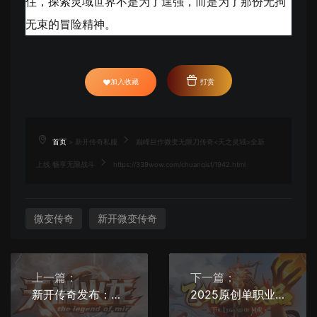
住，探索灵域世界不是为了逞强，而是为了那份无拘
无束的冒险精神。
加入收藏
打赏
首页
>
新开传奇私服
巅峰巨作微变无限刀传奇<天之灵域>全新
上线 畅享无限战斗
https://339wow.com/chuanqisf/1942.html
微变传奇
新开微变传奇
上一篇：
下一篇：
新开传奇发布：五年经验打造《天渊火龙》震撼上线，全新玩法引爆热潮！
2025原创单职业传奇《飞仙小极品》今日震撼首测！仙缘已至，等你来战！