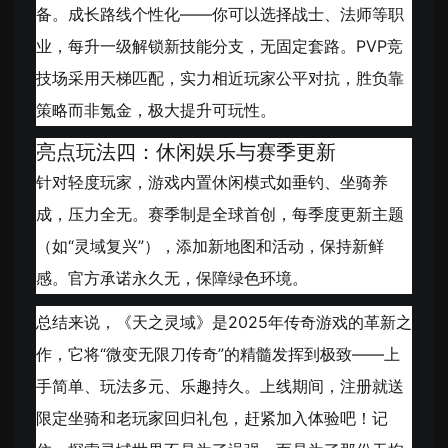
备。成长路线个性化——你可以选择战士、法师等职
业，每升一级解锁新技能分支，无固定套路。PVP竞
技场采用天梯匹配，实力相近玩家公平对抗，胜负靠
策略而非氪金，极大提升可玩性。
亮点玩法四：休闲娱乐与赛季更新
针对轻度玩家，游戏内置休闲模式如垂钓、坐骑养
成，压力全无。赛季制是全球首创，每季度更新主题
（如“灵域复兴”），添加新地图和活动，保持新鲜
感。官方承诺永久无，保障绿色环境。
总结来说，《天之灵域》是2025年传奇游戏的革新之
作，它将“微变无限刀传奇”的精髓发挥到极致——上
手简单、玩法多元、乐趣持久。上线期间，注册就送
限定坐骑和老玩家回归礼包，赶紧加入体验吧！记