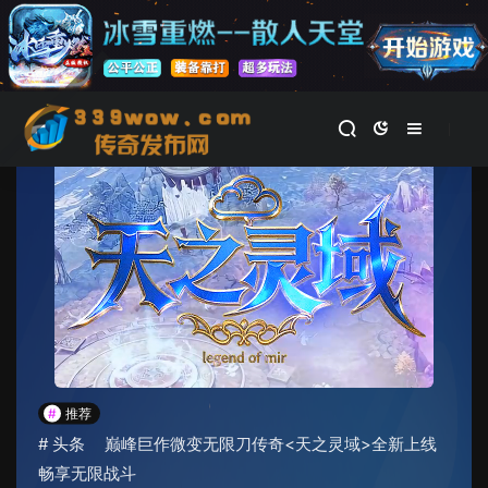
首页
>
新开传奇私服
正文
#
推荐
#
头条
巅峰巨作微变无限刀传奇<天之灵域>全新上线
畅享无限战斗