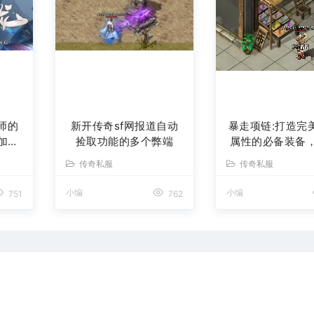
法师的
新开传奇sf网报道自动
暴走项链:打造完
加强
捡取功能的多个弊端
属性的必备装备
在1.7击传奇中
传奇私服
传奇私服
小编
小编
751
762