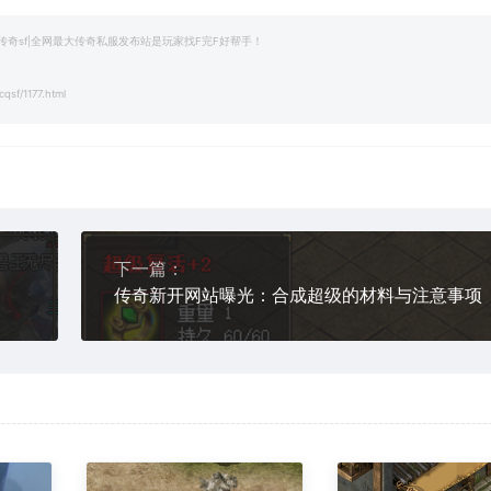
|1.76传奇sf|全网最大传奇私服发布站是玩家找F完F好帮手！
qsf/1177.html
下一篇：
传奇新开网站曝光：合成超级的材料与注意事项