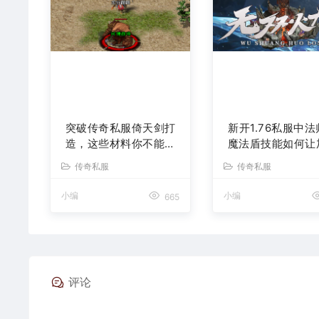
突破传奇私服倚天剑打
新开1.76私服中
造，这些材料你不能错
魔法盾技能如何让
过！
防御
传奇私服
传奇私服
小编
小编
665
评论