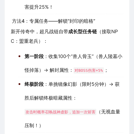
害提升25%！
方法4：专属任务——解锁“封印的暗格”
新开传奇中，超凡战链自带
成长型任务链
（接取NP
C：盟重老兵）：
第一阶段
：收集100个“兽人骨玉”（兽人陵墓小
怪掉落）→ 解封属性：
；
对BOSS伤害+5%
终极阶段
：单挑镜像幻影（限时5分钟）→ 获
胜后解锁终极暗藏属性：
（无视血量
攻击时概率召唤战神虚影，追加一次斩害
压制！）