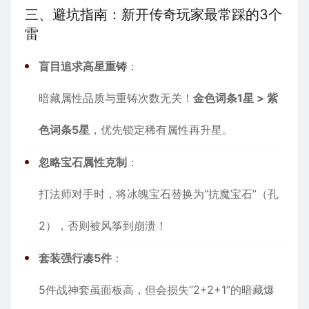
三、避坑指南：新开传奇玩家最常踩的3个
雷
盲目追求高星重铸
：
暗藏属性品质与重铸次数无关！
金色词条1星 > 紫
色词条5星
，优先锁定稀有属性再升星。
忽略宝石属性克制
：
打法师对手时，将冰魄宝石替换为“抗魔宝石”（孔
2），否则被风筝到崩溃！
套装强行凑5件
：
5件战神套虽面板高，但会损失“2+2+1”的暗藏爆