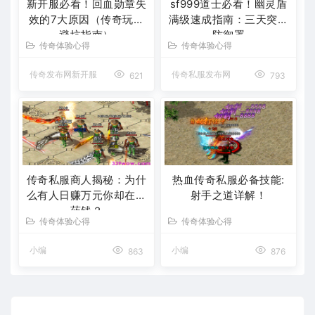
新开服必看！回血勋章失
sf999道士必看！幽灵盾
效的7大原因（传奇玩家
满级速成指南：三天突破
避坑指南）
防御罩
传奇体验心得
传奇体验心得
传奇发布网新开服
传奇私服发布网
621
793
传奇私服商人揭秘：为什
热血传奇私服必备技能:
么有人日赚万元你却在亏
射手之道详解！
药钱？
传奇体验心得
传奇体验心得
小编
小编
863
876