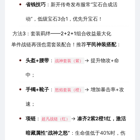
省钱技巧
：新开传奇发布服常“宝石合成活
动”，低级宝石3合1，优先升宝石！
方法3：套装羁绊——2+2+1组合收益最大化
单件战链再强也需套装配合！推荐
平民神装搭配
：
头盔+腰带
：
→ 提升物攻+命
战神套装（紫）
中；
手镯+靴子
：
→ 增加暴击率+攻
怒焰套装（橙）
速；
项链
：
→
凑齐2紫2橙1红，激活
超凡战链（红）
暗藏属性“战神之怒”
：生命值低于40%时，伤