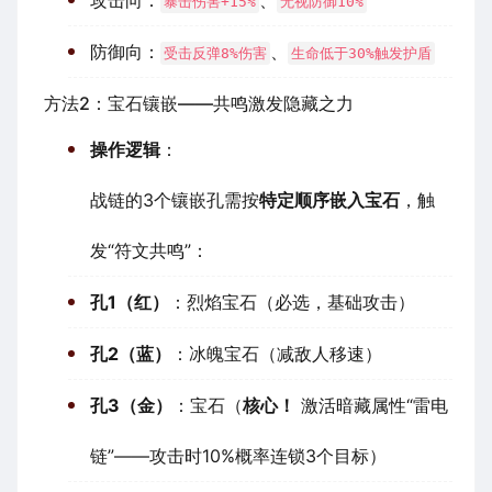
攻击向：
、
暴击伤害+15%
无视防御10%
防御向：
、
受击反弹8%伤害
生命低于30%触发护盾
方法2：宝石镶嵌——共鸣激发隐藏之力
操作逻辑
：
战链的3个镶嵌孔需按
特定顺序嵌入宝石
，触
发“符文共鸣”：
孔1（红）
：烈焰宝石（必选，基础攻击）
孔2（蓝）
：冰魄宝石（减敌人移速）
孔3（金）
：宝石（
核心！
激活暗藏属性“雷电
链”——攻击时10%概率连锁3个目标）