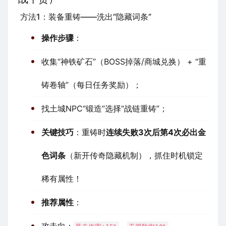
方法1：装备重铸——洗出“隐藏词条”
操作步骤
：
收集“神铁矿石”（BOSS掉落/商城兑换） + “重
铸卷轴”（每日任务奖励）；
找土城NPC“锻造”选择“战链重铸”；
关键技巧
：重铸时
连续失败3次后第4次必出金
色词条
（新开传奇隐藏机制），抓住时机锁定
稀有属性！
推荐属性
：