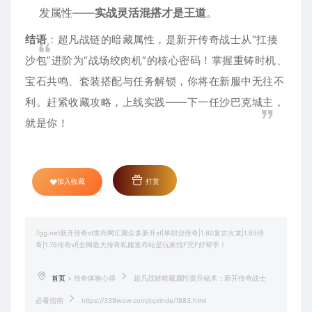
发属性——
实战灵活混搭才是王道
。
结语
：超凡战链的暗藏属性，是新开传奇战士从“扛揍
沙包”进阶为“战场绞肉机”的核心密码！掌握重铸时机、
宝石共鸣、套装搭配与任务解锁，你将在新服中无往不
利。赶紧收藏攻略，上线实践——下一任沙巴克城主，
就是你！
加入收藏
打赏
7gg.net新开传奇sf发布网汇聚众多新开sf|单职业传奇|1.80复古火龙|1.85传
奇|1.76传奇sf|全网最大传奇私服发布站是玩家找F完F好帮手！
首页
>
传奇体验心得
超凡战链暗藏属性提升秘术：新开传奇战士
必看指南
https://339wow.com/cqxinde/1883.html