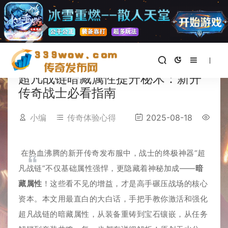
首页
>
传奇体验心得
正文
超凡战链暗藏属性提升秘术：新开
传奇战士必看指南
小编
传奇体验心得
2025-08-18
在热血沸腾的新开传奇发布服中，战士的终极神器“超
凡战链”不仅基础属性强悍，更隐藏着神秘加成——
暗
藏属性
！这些看不见的增益，才是高手碾压战场的核心
资本。本文用最直白的大白话，手把手教你激活和强化
超凡战链的暗藏属性，从装备重铸到宝石镶嵌，从任务