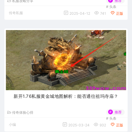
#
推荐
私服攻略分享
#
头条
传奇私服
2025-04-12
741
正版
新开1.76私服黄金城地图解析：能否通往祖玛寺庙？
#
推荐
传奇体验心得
#
头条
小编
2025-03-24
932
正版