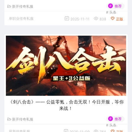
#
推荐
新开传奇私服
#
头条
单职业传奇私服
2025-11-11
838
正版
《剑八合击》—— 公益零氪，合击无双！今日开服，等你
来战！
#
推荐
新开传奇私服
#
头条
最新传奇私服
2025-11-09
764
正版