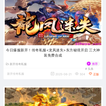
今日爆服新开！传奇私服<龙凤迷失>东方秘境开启 三大神
装免费合成
#
推荐
新开传奇私服
#
头条
新开传奇私服
2025-06-21
504
正版