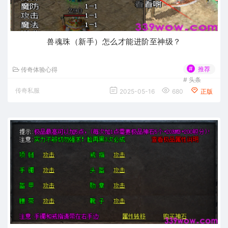
兽魂珠（新手）怎么才能进阶至神级？
#
推荐
传奇体验心得
#
头条
传奇私服
2025-05-16
680
正版