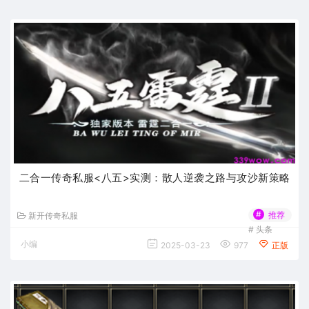
二合一传奇私服<八五>实测：散人逆袭之路与攻沙新策略
#
推荐
新开传奇私服
#
头条
小编
2025-03-23
977
正版