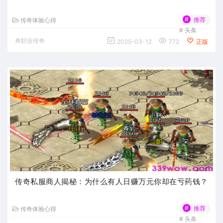
#
推荐
传奇体验心得
#
头条
单职业传奇
2025-03-12
772
正版
传奇私服商人揭秘：为什么有人日赚万元你却在亏药钱？
#
推荐
传奇体验心得
#
头条