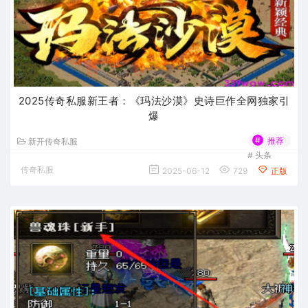
2025传奇私服新王者：《玛法沙漠》史诗巨作全网独家引
爆
#
推荐
新开传奇私服
#
头条
传奇私服
2025-06-12
729
正版