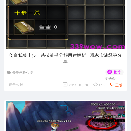
传奇私服十步一杀技能书分解用途解析 | 玩家实战经验分
享
#
推荐
传奇体验心得
#
头条
传奇私服
2025-03-16
822
正版