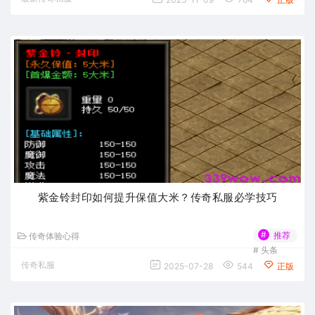
紫金铃封印如何提升保值大米？传奇私服必学技巧
#
推荐
传奇体验心得
#
头条
传奇私服
2025-07-28
544
正版