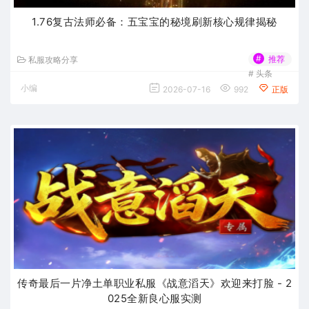
1.76复古法师必备：五宝宝的秘境刷新核心规律揭秘
#
推荐
私服攻略分享
#
头条
小编
2026-07-16
992
正版
传奇最后一片净土单职业私服《战意滔天》欢迎来打脸 - 2
025全新良心服实测