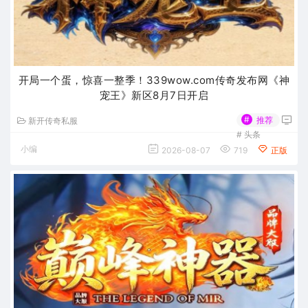
开局一个蛋，惊喜一整季！339wow.com传奇发布网《神
宠王》新区8月7日开启
#
推荐
新开传奇私服
#
头条
小编
2026-08-07
719
正版