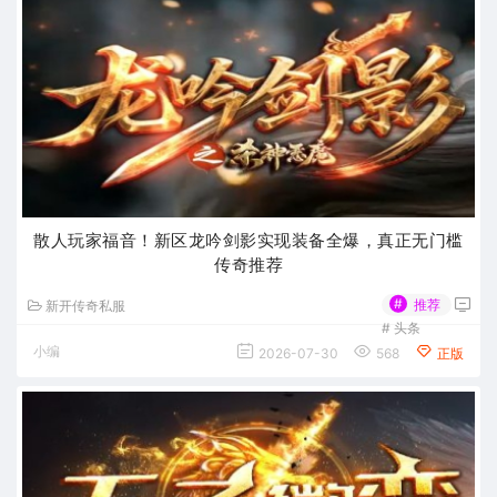
散人玩家福音！新区龙吟剑影实现装备全爆，真正无门槛
传奇推荐
#
推荐
新开传奇私服
#
头条
小编
2026-07-30
568
正版