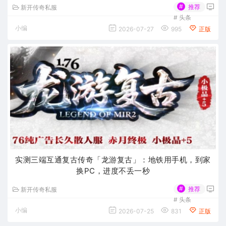
#
推荐
新开传奇私服
#
头条
小编
2026-07-27
995
正版
实测三端互通复古传奇「龙游复古」：地铁用手机，到家
换PC，进度不丢一秒
#
推荐
新开传奇私服
#
头条
小编
2026-07-25
831
正版