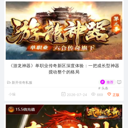
《游龙神器》单职业传奇新区深度体验：一把成长型神器
搅动整个的格局
#
推荐
新开传奇私服
#
头条
小编
2026-07-24
669
正版