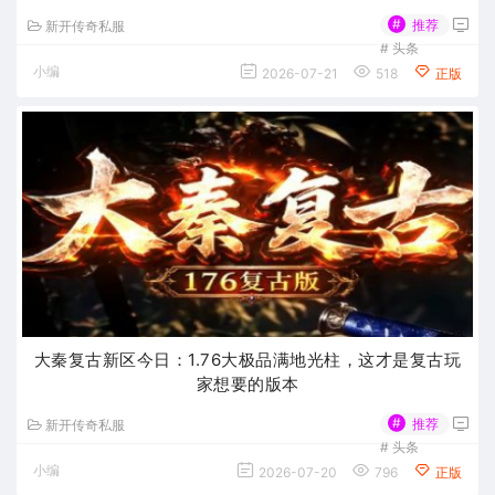
#
推荐
新开传奇私服
#
头条
小编
2026-07-21
518
正版
大秦复古新区今日：1.76大极品满地光柱，这才是复古玩
家想要的版本
#
推荐
新开传奇私服
#
头条
小编
2026-07-20
796
正版