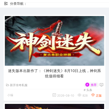
分类导航：
迷失版本出新作了：《神剑迷失》8月10日上线，神剑系
统值得细看
#
推荐
新开传奇私服
#
头条
小编
2026-08-10
828
正版