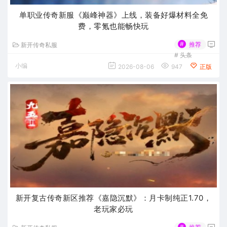
单职业传奇新服《巅峰神器》上线，装备好爆材料全免
费，零氪也能畅快玩
#
推荐
新开传奇私服
#
头条
小编
2026-08-06
947
正版
新开复古传奇新区推荐《嘉隐沉默》：月卡制纯正1.70，
老玩家必玩
#