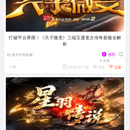
打破平台界限！《天子微变》三端互通复古传奇新服全解
析
#
推荐
新开传奇私服
#
头条
小编
2026-07-29
826
正版