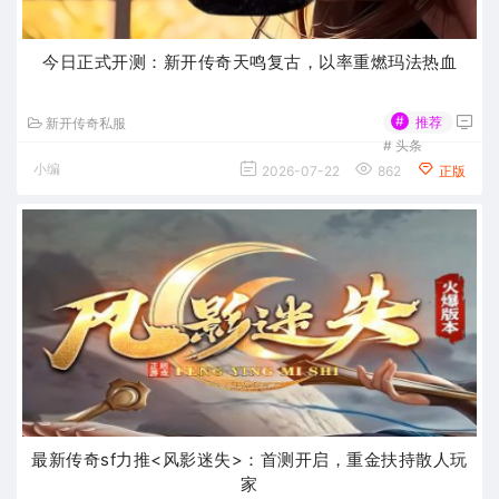
今日正式开测：新开传奇天鸣复古，以率重燃玛法热血
#
推荐
新开传奇私服
#
头条
小编
2026-07-22
862
正版
最新传奇sf力推<风影迷失>：首测开启，重金扶持散人玩
家