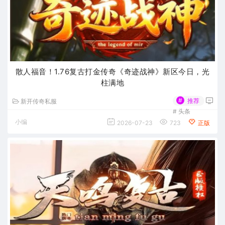
散人福音！1.76复古打金传奇《奇迹战神》新区今日，光
柱满地
#
推荐
新开传奇私服
#
头条
小编
2026-07-23
723
正版