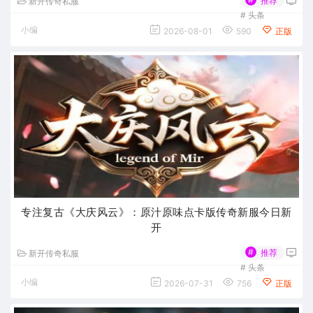
推荐
新开传奇私服
#
头条
小编
2026-08-01
590
正版
专注复古《大庆风云》：原汁原味点卡版传奇新服今日新
开
#
推荐
新开传奇私服
#
头条
小编
2026-07-31
756
正版