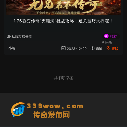
​1.76微变传奇“灭霸洞”挑战攻略，通关技巧大揭秘！
#
推荐
私服攻略分享
#
头条
小编
2023-12-29
559
正版
共
1
页
7
条