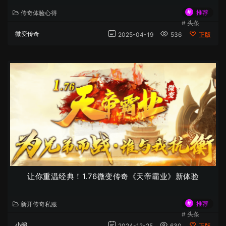
#
推荐
传奇体验心得
#
头条
微变传奇
2025-04-19
536
正版
让你重温经典！1.76微变传奇《天帝霸业》新体验
#
推荐
新开传奇私服
#
头条
小编
2024-12-25
630
正版