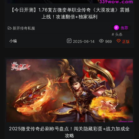
【今日开测】1.76复古微变单职业传奇《大漠攻速》震撼
上线！攻速翻倍+独家福利
#
推荐
新开传奇私服
#
头条
小编
2025-06-14
969
正版
2025微变传奇必刷称号盘点！闯关隐藏彩蛋+战力加成全
攻略