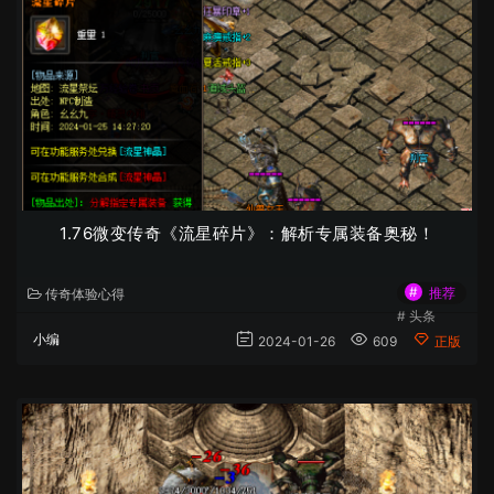
1.76微变传奇《流星碎片》：解析专属装备奥秘！
#
推荐
传奇体验心得
#
头条
小编
2024-01-26
609
正版