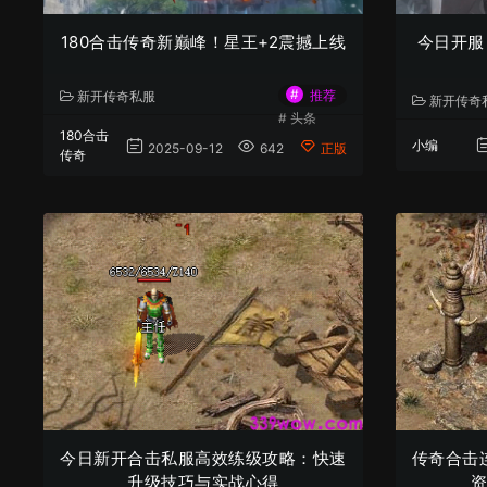
180合击传奇新巅峰！星王+2震撼上线
今日开服
#
推荐
新开传奇私服
新开传奇
#
头条
180合击
小编
2025-09-12
642
正版
传奇
今日新开合击私服高效练级攻略：快速
​传奇合
升级技巧与实战心得