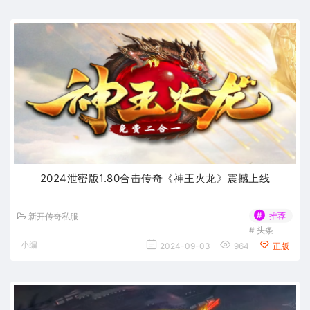
2024泄密版1.80合击传奇《神王火龙》震撼上线
#
推荐
新开传奇私服
#
头条
小编
2024-09-03
964
正版