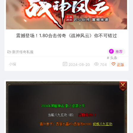
震撼登场！1.80合击传奇《战神风云》你不可错过
#
推荐
新开传奇私服
#
头条
小编
2024-08-20
704
正版