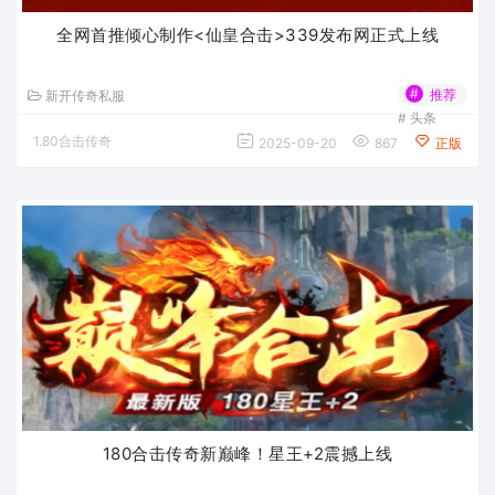
全网首推倾心制作<仙皇合击>339发布网正式上线
#
推荐
新开传奇私服
#
头条
1.80合击传奇
2025-09-20
867
正版
180合击传奇新巅峰！星王+2震撼上线