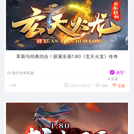
革新与经典结合！探索全新1.80《玄天火龙》传奇
#
推荐
新开传奇私服
#
头条
小编
2024-09-01
988
正版