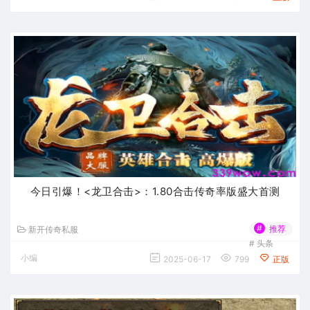
今日引爆！<龙卫合击>：1.80合击传奇率版盛大首测
#
推荐
新开传奇私服
#
头条
小编
2025-06-17
799
正版