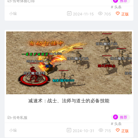
#
推荐
传奇体验心得
#
头条
小编
2024-11-15
705
正版
减速术：战士、法师与道士的必备技能
#
推荐
传奇私服
#
头条
小编
2024-10-31
715
正版