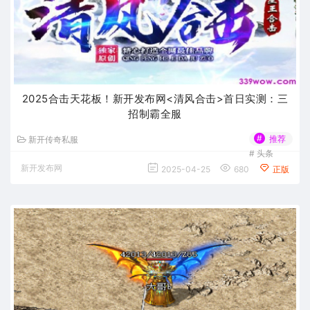
2025合击天花板！新开发布网<清风合击>首日实测：三
招制霸全服
#
推荐
新开传奇私服
#
头条
新开发布网
2025-04-25
680
正版