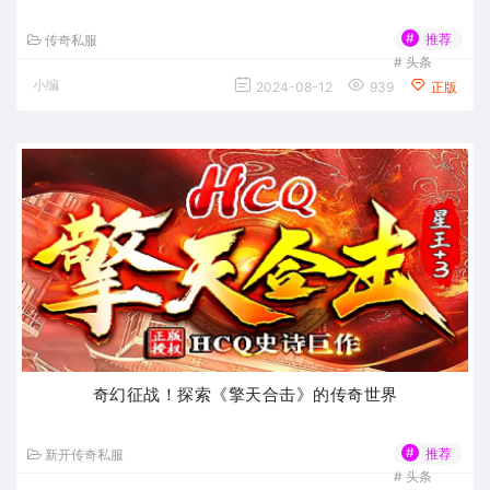
#
推荐
传奇私服
#
头条
小编
2024-08-12
939
正版
奇幻征战！探索《擎天合击》的传奇世界
#
推荐
新开传奇私服
#
头条