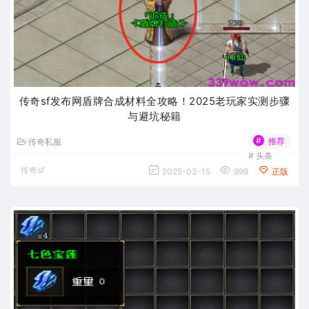
传奇sf发布网盾牌合成材料全攻略！2025老玩家实测步骤
与避坑秘籍
#
推荐
传奇私服
#
头条
传奇sf
2025-03-15
999
正版