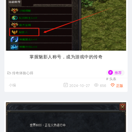
掌握魅影人称号，成为游戏中的传奇
#
推荐
传奇体验心得
#
头条
小编
2024-10-27
656
正版