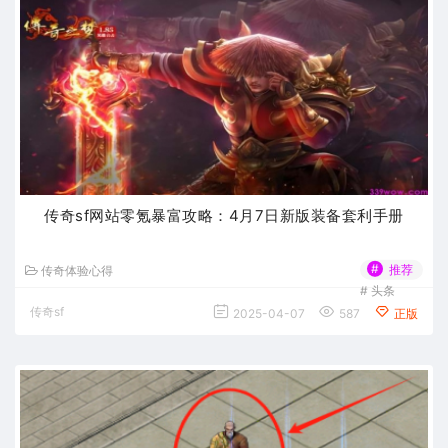
传奇sf网站零氪暴富攻略：4月7日新版装备套利手册
#
推荐
传奇体验心得
#
头条
传奇sf
2025-04-07
587
正版