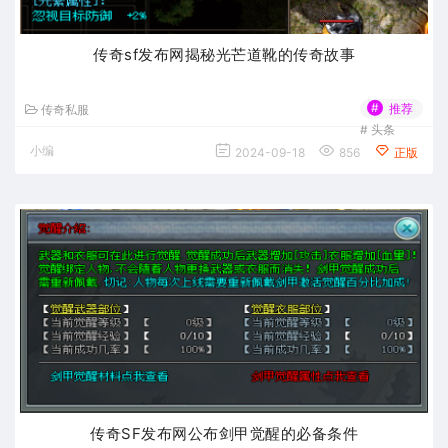
传奇sf发布网揭秘光芒道靴的传奇故事
#
推荐
传奇私服
#
头条
小编
2024-09-18
856
正版
传奇SF发布网公布剑甲觉醒的必备条件