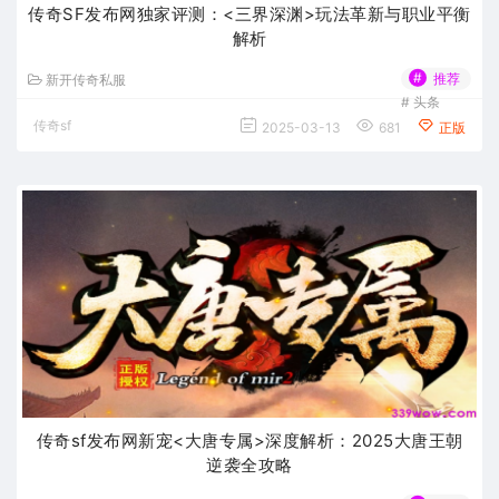
传奇SF发布网独家评测：<三界深渊>玩法革新与职业平衡
解析
#
推荐
新开传奇私服
#
头条
传奇sf
2025-03-13
681
正版
传奇sf发布网新宠<大唐专属>深度解析：2025大唐王朝
逆袭全攻略