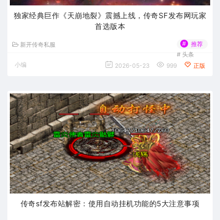
独家经典巨作《天崩地裂》震撼上线，传奇SF发布网玩家
首选版本
#
推荐
新开传奇私服
#
头条
小编
2026-05-23
999
正版
传奇sf发布站解密：使用自动挂机功能的5大注意事项