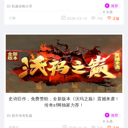
#
推荐
私服攻略分享
#
头条
小编
2026-03-13
792
正版
史诗巨作，免费赞助，全新版本《沃玛之巅》震撼来袭！
传奇sf网独家力荐！
#
推荐
新开传奇私服
#
头条
传奇sf
2025-11-15
728
正版