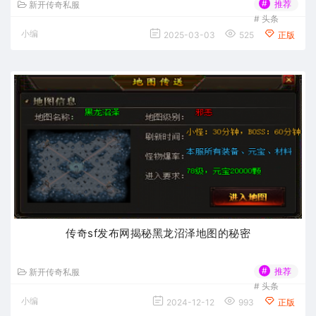
#
推荐
新开传奇私服
#
头条
小编
2025-03-03
525
正版
传奇sf发布网揭秘黑龙沼泽地图的秘密
#
推荐
新开传奇私服
#
头条
小编
2024-12-12
993
正版