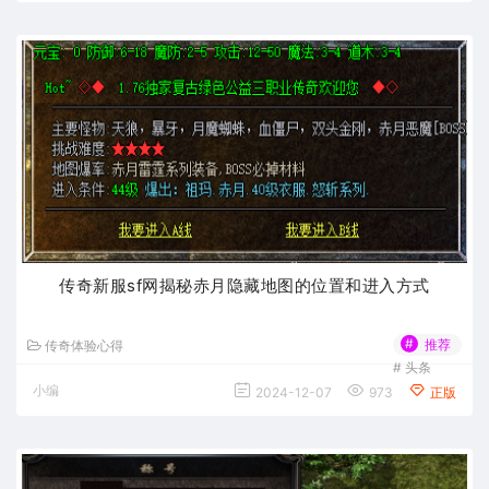
传奇新服sf网揭秘赤月隐藏地图的位置和进入方式
#
推荐
传奇体验心得
#
头条
小编
2024-12-07
973
正版