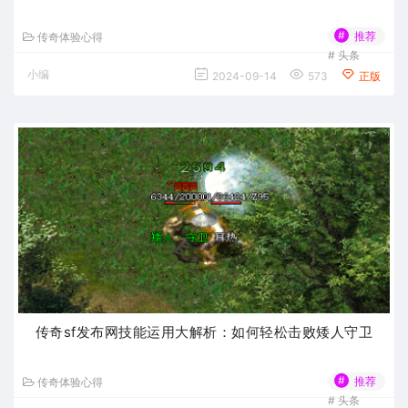
#
推荐
传奇体验心得
#
头条
小编
2024-09-14
573
正版
传奇sf发布网技能运用大解析：如何轻松击败矮人守卫
#
推荐
传奇体验心得
#
头条