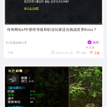
传奇网站sf中那些等级和职业玩家适合挑战世界Boss？
#
推荐
私服攻略分享
#
头条
小编
2024-10-20
666
正版