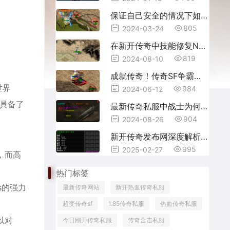
保证自己安全的情况下如何减慢别人刷怪速度?
805
2024-03-24
在新开传奇中技能修复Npc主要有哪些神奇作用？
819
2024-08-10
成就传奇！传奇SF争霸赛开启，打造荣耀传奇壮举！
世界
984
2024-06-12
，具备了
最新传奇私服中战士为何被禁入桃园圣地？
904
2024-08-26
新开传奇发布网深度解析：盾牌进阶材料获取与避坑指南——十年老玩家实战评测
995
2025-02-27
，而高
热门标签
s的强力
最新传奇网站
新开热血传奇私服
超变传奇sf
1.85传奇私服
热血传奇私服
以对
今日刚开传奇私服
传奇合击私服