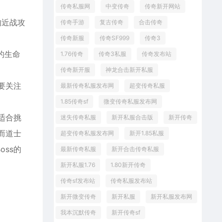
传奇私服网
中变传奇
传奇新开网站
的近战攻
传奇手游
复古传奇
合击传奇
传奇新服
传奇SF999
传奇3
的生命
1.76传奇
传奇3私服
传奇发布站
传奇新开服
神龙合击新开私服
要关注
最新传奇私服发布网
超变传奇私服
1.85传奇sf
微变传奇私服发布网
适合挑
迷失传奇私服
新开私服合击版
新开传奇
而道士
超变传奇私服发布网
新开1.85私服
ss的
最新传奇私服
新开合击传奇私服
新开私服1.76
1.80新开传奇
传奇sf发布站
传奇私服发布站
新开微变传奇
新开私服
新开私服发布网
我本沉默传奇
新开传奇sf