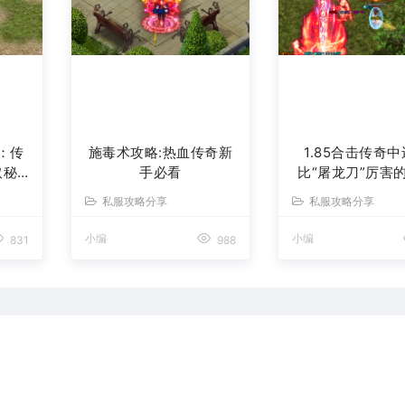
：传
施毒术攻略:热血传奇新
1.85合击传奇
取秘
手必看
比“屠龙刀”厉害
私服攻略分享
私服攻略分享
小编
小编
831
988