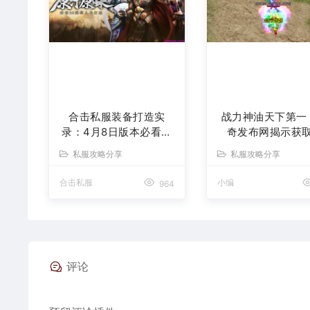
合击私服装备打造实
战力神油天下第一
录：4月8日版本必看技
奇发布网揭示获
巧与三大隐藏雷区
籍！
私服攻略分享
私服攻略分享
合击私服
小编
964
评论