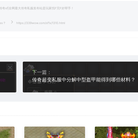
|1.76传奇sf|全网最大传奇私服发布站是玩家找F完F好帮手！
oss？
https://339wow.com/sf1x/1310.html
下一篇：
传奇超变私服中分解中型盔甲能得到哪些材料