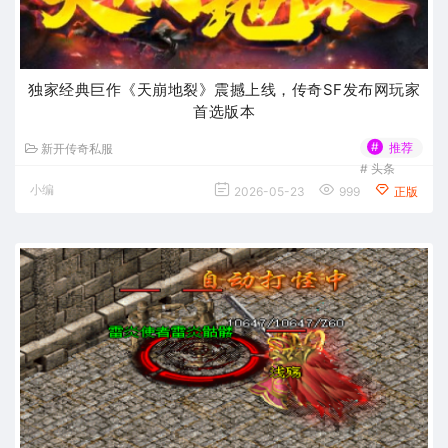
独家经典巨作《天崩地裂》震撼上线，传奇SF发布网玩家
首选版本
#
推荐
新开传奇私服
#
头条
小编
2026-05-23
999
正版