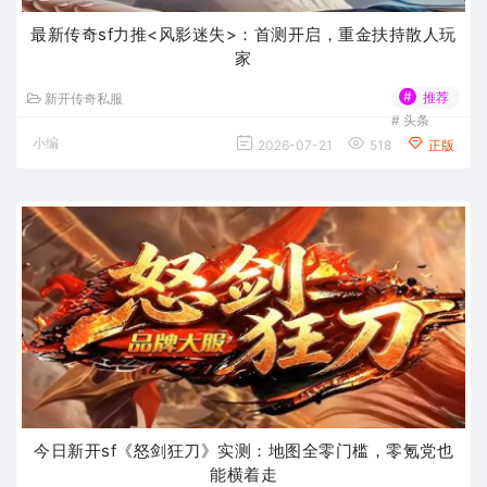
最新传奇sf力推<风影迷失>：首测开启，重金扶持散人玩
家
#
推荐
新开传奇私服
#
头条
小编
2026-07-21
518
正版
今日新开sf《怒剑狂刀》实测：地图全零门槛，零氪党也
能横着走