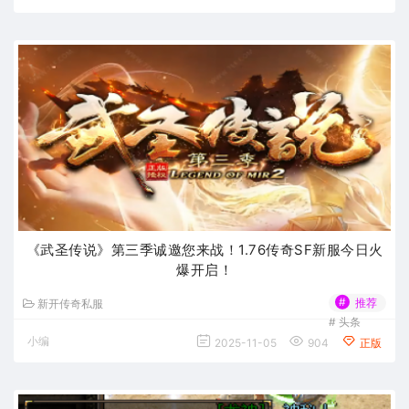
《武圣传说》第三季诚邀您来战！1.76传奇SF新服今日火
爆开启！
#
推荐
新开传奇私服
#
头条
小编
2025-11-05
904
正版