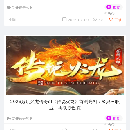
#
推荐
新开传奇私服
#
头条
小编
2026-07-09
579
正版
2026必玩火龙传奇sf《传说火龙》首测亮相：经典三职
业，再战沙巴克
#
推荐
新开传奇私服
#
头条