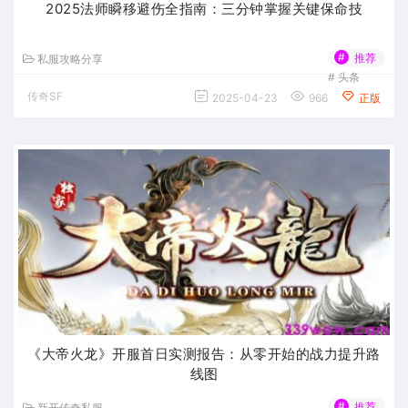
2025法师瞬移避伤全指南：三分钟掌握关键保命技
#
推荐
私服攻略分享
#
头条
传奇SF
2025-04-23
966
正版
《大帝火龙》开服首日实测报告：从零开始的战力提升路
线图
#
推荐
新开传奇私服