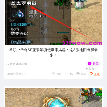
单职业传奇SF蓝翡翠项链爆率揭秘：这3张地图出得最
多！
#
推荐
传奇体验心得
#
头条
单职业传奇SF
2025-05-15
826
正版