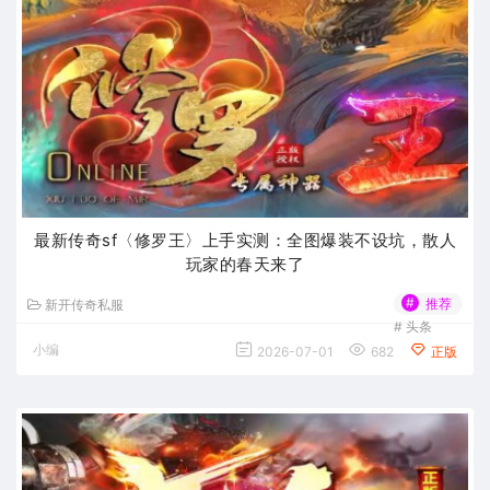
最新传奇sf〈修罗王〉上手实测：全图爆装不设坑，散人
玩家的春天来了
#
推荐
新开传奇私服
#
头条
小编
2026-07-01
682
正版