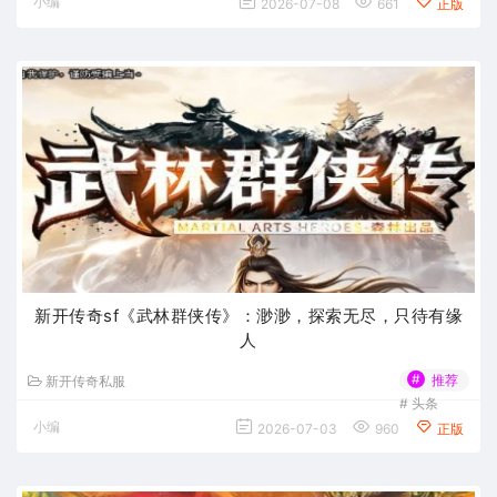
小编
2026-07-08
661
正版
新开传奇sf《武林群侠传》：渺渺，探索无尽，只待有缘
人
#
推荐
新开传奇私服
#
头条
小编
2026-07-03
960
正版