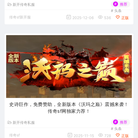
#
推荐
新开传奇私服
#
头条
传奇sf新开服
2025-12-06
536
正版
史诗巨作，免费赞助，全新版本《沃玛之巅》震撼来袭！
传奇sf网独家力荐！
#
推荐
新开传奇私服
#
头条
传奇sf
2025-11-15
728
正版