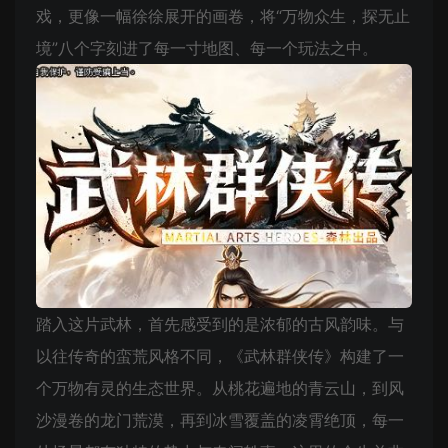
戏，更像一幅徐徐展开的画卷，将“万物众生，探无止
境”八个字刻进了每一寸地图、每一个玩法之中。
踏入这片武林，首先感受到的是浓郁的古风韵味。与
以往传奇的蛮荒风格不同，《武林群侠传》构建了一
个万物有灵的生态世界。从桃花遍地的青云山，到风
沙漫卷的龙门荒漠，再到冰雪覆盖的凌霄绝顶，每一