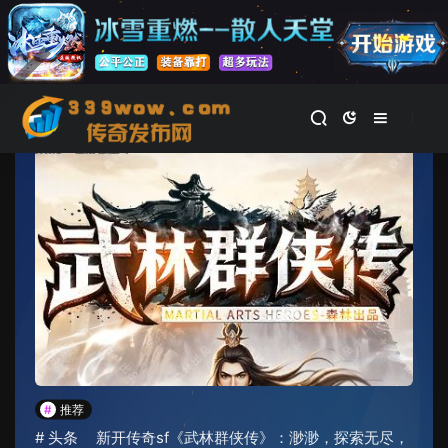
首页
>
新开传奇私服
正文
#
推荐
#
头条
新开传奇sf《武林群侠传》：渺渺，探索无尽，