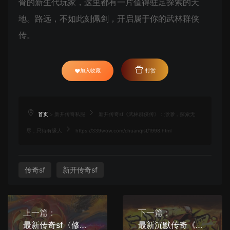
骨的新生代玩家，这里都有一片值得驻足探索的天
地。路远，不如此刻佩剑，开启属于你的武林群侠
传。
加入收藏
打赏
首页
>
新开传奇私服
新开传奇sf《武林群侠传》：渺渺，探索无
尽，只待有缘人
https://339wow.com/chuanqisf/1998.html
传奇sf
新开传奇sf
上一篇：
下一篇：
最新传奇sf〈修罗王〉上手实测：全图爆装不设坑，散人玩家的春天来了
最新沉默传奇《三源沉默》今日开区！良心白服，万物靠打无门槛