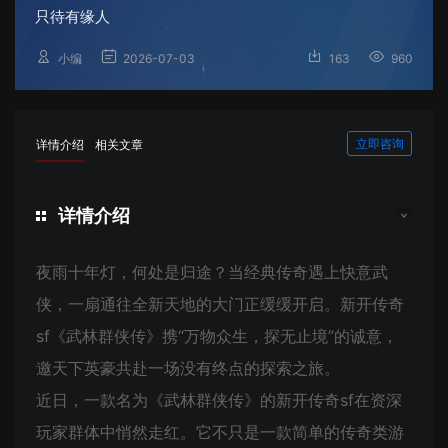
只待有缘人
小编
2026-07-03
163
960
立即咨询
详情介绍
相关文章
详情介绍
夜雨十年灯，何处是归途？当经典传奇遇上快意武
侠，一扇通往全新天地的大门正缓缓开启。新开传奇
sf《武林群侠传》携“万物众生，探无止境”的诚意，
邀天下英豪共赴一场没有终点的探索之旅。
近日，一款名为《武林群侠传》的新开传奇sf在资深
玩家群体中悄然走红。它不只是一款简单的传奇类游