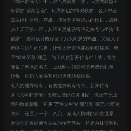
《武林群侠传》中，沙巴克摇身一变，成为武林盟主
争霸的“紫禁之巅”。每周开启的帮派联赛，各大帮会
需要经过运镖、夺旗、擂台等多种形式的比拼，最终
决出天下第一帮，其帮主更能获得限定称号与坐骑“玉
麒麟”。这种设计既保留了万人同屏的热血，又融入了
策略与协作的乐趣，让散人玩家也能找到归属感。新
区“武林至尊”现已，为了庆贺新开传奇sf上线，官方
准备了丰厚的助力，上线即可领取时装与成长礼包，
让每一位初入的侠客都能迅速站稳脚跟。
有人的地方就有，有的地方就有传奇。新开传奇
sf《武林群侠传》没有生硬的任务堆砌，也没有无止
境的数值膨胀，它用“万物众生”的细节和“探无止境”的
胸怀，还原了一个、真实、充满人情味的武侠世界。
无论你是曾经通宵达旦的传奇老兵，还是向往侠客风