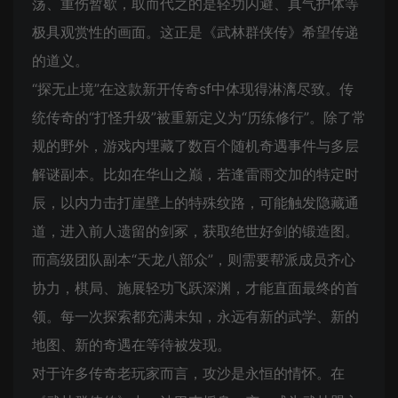
荡、重伤暂歇，取而代之的是轻功闪避、真气护体等
极具观赏性的画面。这正是《武林群侠传》希望传递
的道义。
“探无止境”在这款新开传奇sf中体现得淋漓尽致。传
统传奇的“打怪升级”被重新定义为“历练修行”。除了常
规的野外，游戏内埋藏了数百个随机奇遇事件与多层
解谜副本。比如在华山之巅，若逢雷雨交加的特定时
辰，以内力击打崖壁上的特殊纹路，可能触发隐藏通
道，进入前人遗留的剑冢，获取绝世好剑的锻造图。
而高级团队副本“天龙八部众”，则需要帮派成员齐心
协力，棋局、施展轻功飞跃深渊，才能直面最终的首
领。每一次探索都充满未知，永远有新的武学、新的
地图、新的奇遇在等待被发现。
对于许多传奇老玩家而言，攻沙是永恒的情怀。在