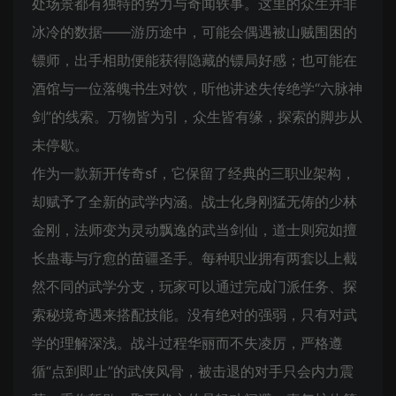
处场景都有独特的势力与奇闻轶事。这里的众生并非
冰冷的数据——游历途中，可能会偶遇被山贼围困的
镖师，出手相助便能获得隐藏的镖局好感；也可能在
酒馆与一位落魄书生对饮，听他讲述失传绝学“六脉神
剑”的线索。万物皆为引，众生皆有缘，探索的脚步从
未停歇。
作为一款新开传奇sf，它保留了经典的三职业架构，
却赋予了全新的武学内涵。战士化身刚猛无俦的少林
金刚，法师变为灵动飘逸的武当剑仙，道士则宛如擅
长蛊毒与疗愈的苗疆圣手。每种职业拥有两套以上截
然不同的武学分支，玩家可以通过完成门派任务、探
索秘境奇遇来搭配技能。没有绝对的强弱，只有对武
学的理解深浅。战斗过程华丽而不失凌厉，严格遵
循“点到即止”的武侠风骨，被击退的对手只会内力震