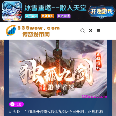
首页
>
新开传奇私服
正文
#
推荐
#
头条
1.76新开传奇<独孤九剑>今日开测：正规授权