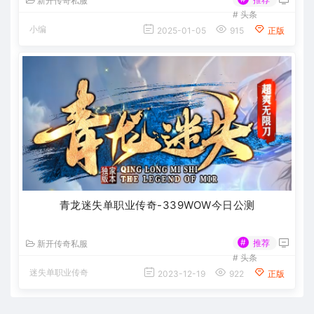
新开传奇私服
#
头条
小编
2025-01-05
915
正版
青龙迷失单职业传奇-339WOW今日公测
#
推荐
新开传奇私服
#
头条
迷失单职业传奇
2023-12-19
922
正版