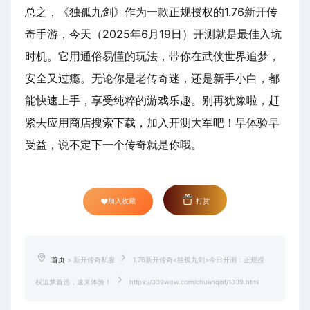
总之，《独孤九剑》作为一款正规授权的1.76新开传
奇手游，今天（2025年6月19日）开测就是最佳入坑
时机。它用通俗易懂的玩法，带你在武侠世界追梦，
安全又过瘾。无论你是老传奇迷，还是新手小白，都
能快速上手，享受纯粹的游戏乐趣。别再犹豫啦，赶
紧去应用商店搜索下载，加入开测大军吧！早体验早
受益，说不定下一个传奇就是你哦。
加入收藏
打赏
首页
>
新开传奇私服
1.76新开传奇<独孤九剑>今日开测：正规授
权追梦首选，速来体验！
https://339wow.com/chuanqisf/1839.html