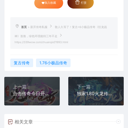
加入收藏
打赏
首页
>
新开传奇私服
散人久等了！复古+6小极品传奇《狂龙战
神》首推，绿色环境能待三年不走
https://339wow.com/chuanqisf/1993.html
复古传奇
1.76小极品传奇
上一篇：
下一篇：
合击传奇今日开服！《龙翔合击》纯绿色公益服上线，零氪英雄合击新体验
独家1.80火龙传奇《清风火龙》重燃热血，纯粹对决邀你共赴
相关文章