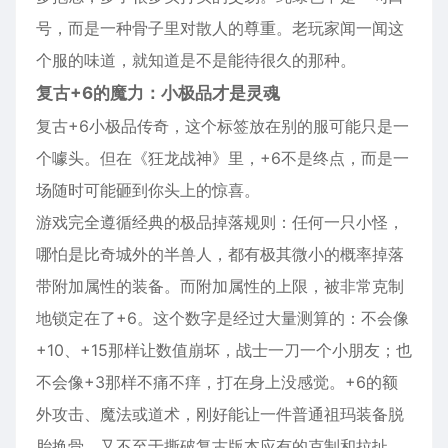
号，而是一种骨子里对散人的尊重。老玩家闻一闻这
个服的味道，就知道是不是能待很久的那种。
复古+6的魔力：小极品才是灵魂
复古+6小极品传奇，这个标签放在别的服可能只是一
个噱头。但在《狂龙战神》里，+6不是终点，而是一
场随时可能砸到你头上的惊喜。
游戏完全遵循经典的极品掉落规则：任何一只小怪，
哪怕是比奇城外的半兽人，都有极其微小的概率掉落
带附加属性的装备。而附加属性的上限，被非常克制
地锁定在了+6。这个数字是经过大量测算的：不会像
+10、+15那样让数值崩坏，战士一刀一个小朋友；也
不会像+3那样不痛不痒，打在身上没感觉。+6的额
外攻击、魔法或道术，刚好能让一件普通祖玛装备脱
胎换骨，又不至于撕破复古版本应有的克制和拉扯。