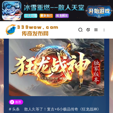
首页
>
新开传奇私服
正文
#
推荐
#
头条
散人久等了！复古+6小极品传奇《狂龙战神》