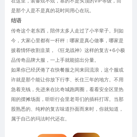
在这里，装备炫不炫，靠的不是头顶的VIP等级，而
是那个人是不是真的花时间用心在玩。
结语
传奇这个老东西，陪伴太多人走过了小半辈子。到如
今，大家心里都有一杆秤：哪家是真心做事，哪家是
披着情怀收割韭菜，《狂龙战神》这样的复古+6小极
品传奇品牌大服，一上手就能掂出分量。
如果你已经厌倦了在快餐服之间来回流浪，这个服或
许就是那个能让你放下行李、长住三年的地方。不用
急着充钱，先进来在比奇城跑两圈，看看安全区里热
闹的摆摊场面，听听行会里老哥们的插科打诨。当那
股熟悉的、纯粹的复古味道扑面而来时，你就知道，
属于自己的玛法时代还在。