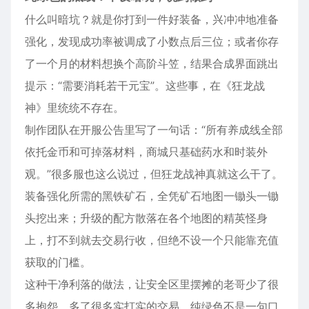
什么叫暗坑？就是你打到一件好装备，兴冲冲地准备
强化，发现成功率被调成了小数点后三位；或者你存
了一个月的材料想换个高阶斗笠，结果合成界面跳出
提示：“需要消耗若干元宝”。这些事，在《狂龙战
神》里统统不存在。
制作团队在开服公告里写了一句话：“所有养成线全部
依托金币和可掉落材料，商城只基础药水和时装外
观。”很多服也这么说过，但狂龙战神真就这么干了。
装备强化所需的黑铁矿石，全凭矿石地图一锄头一锄
头挖出来；升级的配方散落在各个地图的精英怪身
上，打不到就去交易行收，但绝不设一个只能靠充值
获取的门槛。
这种干净利落的做法，让安全区里摆摊的老哥少了很
多抱怨，多了很多实打实的交易。纯绿色不是一句口