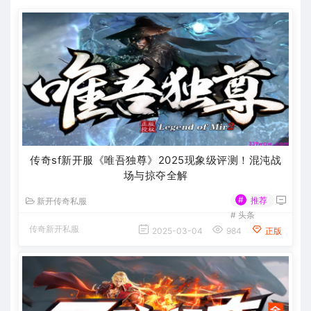
传奇sf新开服《唯吾独尊》2025现象级评测！混沌战
场与掠夺全解
#
推荐
新开传奇私服
#
头条
传奇新开私服
2025-03-04
984
正版