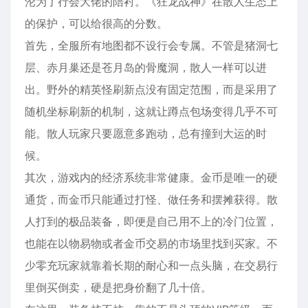
沦为了行会大佬的陪衬。《狂龙战神》在散人生态上
的保护，可以给很高的分数。
首先，全服所有地图都不设行会专属。不管是猪洞七
层、赤月巢还是苍月岛的骨魔洞，散人一样可以进
出。野外的精英怪刷新点没有固定范围，而是采用了
随机坐标刷新的机制，这就让蹲点包场变得几乎不可
能。散人玩家只要愿意多跑动，总有撞到大运的时
候。
其次，游戏内的经济系统非常健康。金币是唯一的硬
通货，而金币只能通过打怪、做任务和摆摊获得。散
人打到的极品装备，即便是自己用不上的冷门位置，
也能在以物易物或者金币交易的市场里找到买家。不
少零充玩家就靠着长期的耐心和一点头脑，在交易行
里倒买倒卖，硬是把身价翻了几十倍。