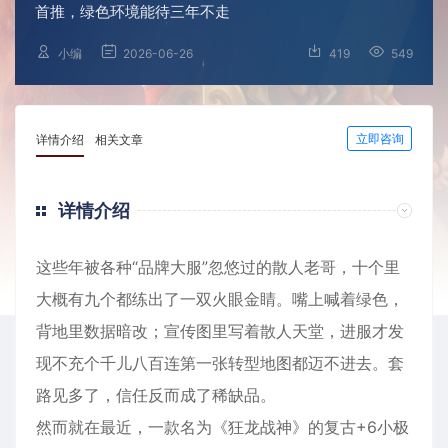
首推，绿色环境能待三年不走
小编
2026-06-26
419
549
立即咨询
详情介绍
相关文章
详情介绍
这些年被各种“品牌大服”忽悠过的散人老哥，十个里
大概有九个都练出了一双火眼金睛。嘴上喊着绿色，
背地里数据暗改；宣传图里写着散人天堂，进服才发
现不充个千儿八百连第一张转型地图都迈不进去。套
路见多了，信任反而成了稀缺品。
然而就在最近，一款名为《狂龙战神》的复古+6小极