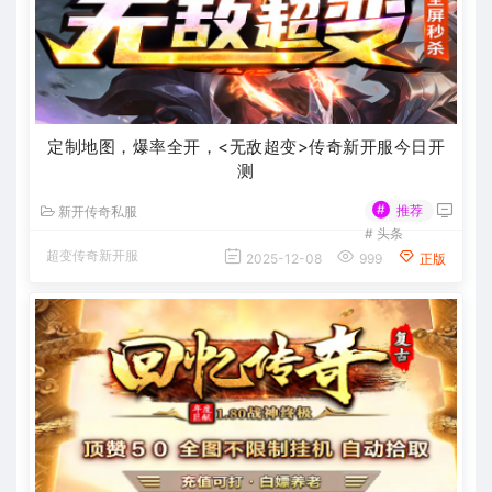
定制地图，爆率全开，<无敌超变>传奇新开服今日开
测
#
推荐
新开传奇私服
#
头条
超变传奇新开服
2025-12-08
999
正版