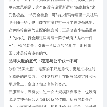
更有意思的是，这个服没有设置所谓的“保底机制”来
兜售极品。+6完全看脸，可能在祖玛寺庙里一只祖玛
卫士随手给，也可能在封魔谷打一只半兽统领就出。
这种纯粹由运气支配的惊喜感，正是复古小极品最迷
人的内核。行会频道里每隔一阵子就有人贴出一件
+4、+5的装备，引来一片吸欧气的刷屏，那种氛
围，才是传奇该有的气。
品牌大服的底气：稳定与公平缺一不可
敢称“品牌大服”，需要的不只是勇气，更是扛得住时
间检验的硬实力。《狂龙战神》在服务器稳定性和公
平运营上，拿出了相当老练的姿态。
开服至今，没有发生过一次大规模回档事故，也没有
出现过神秘后台人员刷装备的传闻。所有的装备产
出，全部可以追溯到某一场具体的战斗记录。这种透