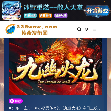
首页
>
新开传奇私服
正文
#
推荐
#
头条
主打1.80小极品传奇的《九幽火龙》今日上线，