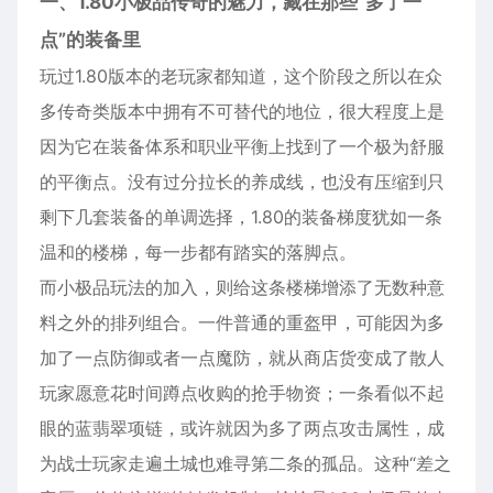
一、1.80小极品传奇的魅力，藏在那些“多了一
点”的装备里
玩过1.80版本的老玩家都知道，这个阶段之所以在众
多传奇类版本中拥有不可替代的地位，很大程度上是
因为它在装备体系和职业平衡上找到了一个极为舒服
的平衡点。没有过分拉长的养成线，也没有压缩到只
剩下几套装备的单调选择，1.80的装备梯度犹如一条
温和的楼梯，每一步都有踏实的落脚点。
而小极品玩法的加入，则给这条楼梯增添了无数种意
料之外的排列组合。一件普通的重盔甲，可能因为多
加了一点防御或者一点魔防，就从商店货变成了散人
玩家愿意花时间蹲点收购的抢手物资；一条看似不起
眼的蓝翡翠项链，或许就因为多了两点攻击属性，成
为战士玩家走遍土城也难寻第二条的孤品。这种“差之