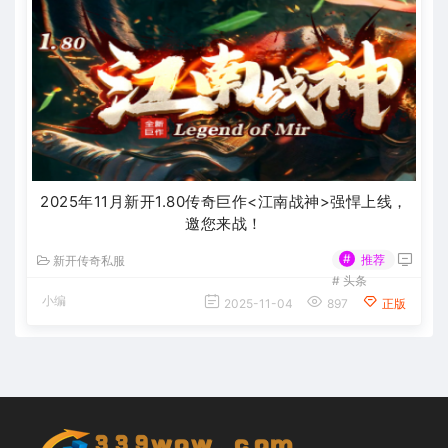
2025年11月新开1.80传奇巨作<江南战神>强悍上线，
邀您来战！
#
推荐
新开传奇私服
#
头条
小编
2025-11-04
897
正版