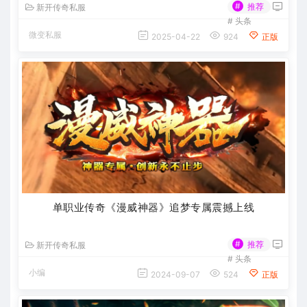
#
推荐
新开传奇私服
#
头条
微变私服
2025-04-22
924
正版
单职业传奇《漫威神器》追梦专属震撼上线
#
推荐
新开传奇私服
#
头条
小编
2024-09-07
524
正版