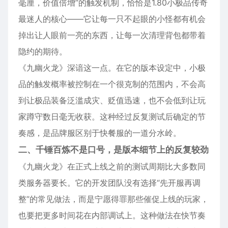
毫厘，价值倍增”的触发机制，恰恰是1.80小极品传奇
最迷人的核心——它让每一只不起眼的小怪都有机会
掉出让人眼前一亮的东西，让每一次清理背包都带着
隐约的期待。
《九幽火龙》深谙这一点。在它的版本设定中，小极
品的触发概率被控制在一个很克制的范围内，不会高
到让极品装备泛滥成灾、贬值迅速，也不会低到让玩
家蹲守数日毫无收获。这种经过反复测试后确定的节
奏感，是品牌服区别于快餐服的一道分水岭。
二、千锤百炼不是口号，是版本细节上的反复较劲
《九幽火龙》在正式上线之前的测试周期比大多数同
类服务器要长。它的开发团队没有选择“先开服再调
整”的常见做法，而是宁愿得罪那些催促上线的玩家，
也要把更多时间花在内部调试上。这种做法在快节奏