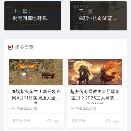
上一篇：
下一篇：
时穹回廊地图深度评测：小地图分布与装备产出详解
单职业传奇SF蓝翡翠项链爆率揭秘：这3张地图出得最多！
相关文章
血战紫火奎牛！新开发布
超变传奇网教主大厅爆啥
网4月11日实测通关全记
宝贝？2025三大神装掉
录
落全清单
传奇体验心得
传奇体验心得
新开发布网
超变传奇
621
792