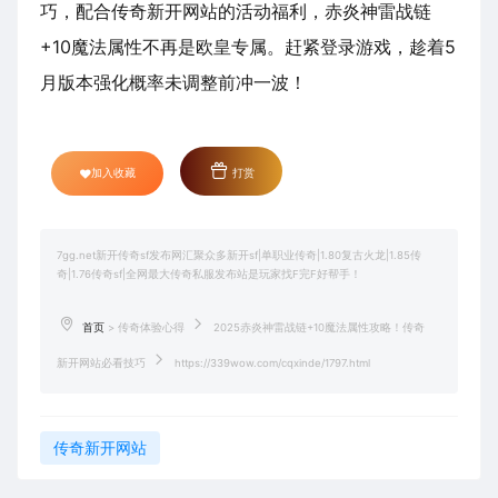
巧，配合传奇新开网站的活动福利，赤炎神雷战链
+10魔法属性不再是欧皇专属。赶紧登录游戏，趁着5
月版本强化概率未调整前冲一波！
加入收藏
打赏
7gg.net新开传奇sf发布网汇聚众多新开sf|单职业传奇|1.80复古火龙|1.85传
奇|1.76传奇sf|全网最大传奇私服发布站是玩家找F完F好帮手！
首页
>
传奇体验心得
2025赤炎神雷战链+10魔法属性攻略！传奇
新开网站必看技巧
https://339wow.com/cqxinde/1797.html
传奇新开网站