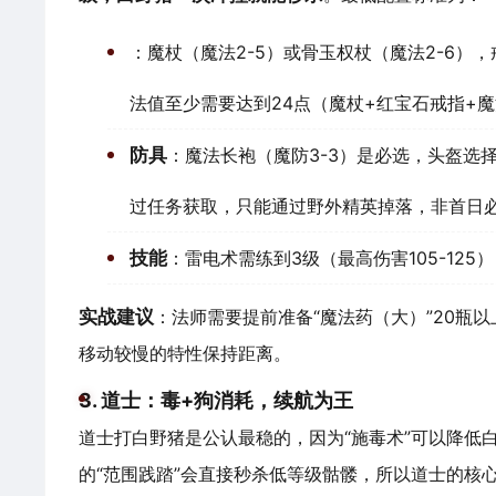
：魔杖（魔法2-5）或骨玉权杖（魔法2-6），
法值至少需要达到24点（魔杖+红宝石戒指+
防具
：魔法长袍（魔防3-3）是必选，头盔选择
过任务获取，只能通过野外精英掉落，非首日
技能
：雷电术需练到3级（最高伤害105-12
实战建议
：法师需要提前准备“魔法药（大）”20瓶
移动较慢的特性保持距离。
3. 道士：毒+狗消耗，续航为王
道士打白野猪是公认最稳的，因为“施毒术”可以降低
的“范围践踏”会直接秒杀低等级骷髅，所以道士的核