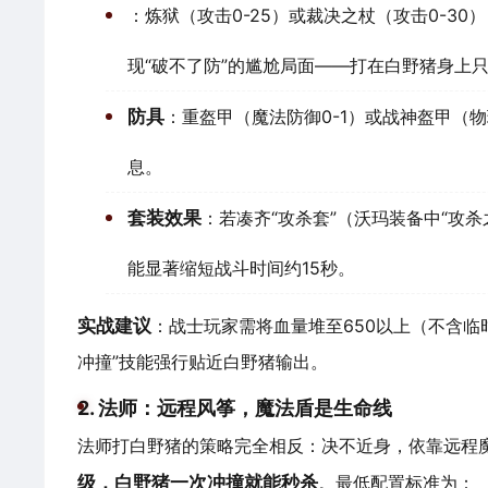
：炼狱（攻击0-25）或裁决之杖（攻击0-3
现“破不了防”的尴尬局面——打在白野猪身上
防具
：重盔甲（魔法防御0-1）或战神盔甲（物
息。
套装效果
：若凑齐“攻杀套”（沃玛装备中“攻杀
能显著缩短战斗时间约15秒。
实战建议
：战士玩家需将血量堆至650以上（不含临
冲撞”技能强行贴近白野猪输出。
2. 法师：远程风筝，魔法盾是生命线
法师打白野猪的策略完全相反：决不近身，依靠远程
级，白野猪一次冲撞就能秒杀
。最低配置标准为：