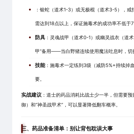
：银蛇（道术1-3）或无极棍（道术3-5），戒指
需达到18点以上，保证施毒术的成功率不低于7
防具
：灵魂战甲（道术0-1）或幽灵战衣（道术
甲”备用——当白野猪连续使用魔法吐息时，切
技能
：施毒术一定练到3级（减防5%+持续掉
要。
实战建议
：道士的药品消耗比战士少一半，但需要预留
御）和“神圣战甲术”，可以显著降低翻车概率。
三、药品准备清单：别让背包耽误大事