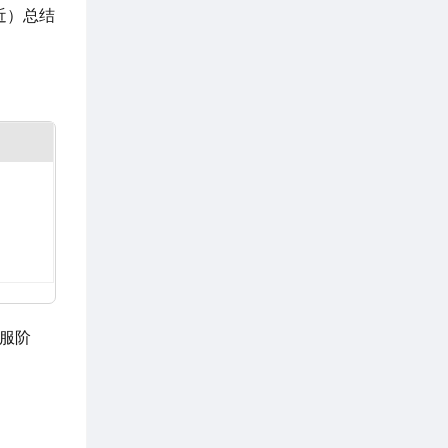
近）总结
服阶