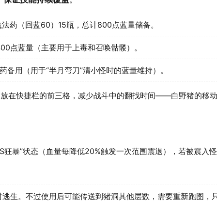
法药（回蓝60）15瓶，总计800点蓝量储备。
400点蓝量（主要用于上毒和召唤骷髅）。
药备用（用于“半月弯刀”清小怪时的蓝量维持）。
的比例放在快捷栏的前三格，减少战斗中的翻找时间——白野猪的移
SS狂暴”状态（血量每降低20%触发一次范围震退），若被震入
围时逃生。不过使用后可能传送到猪洞其他层数，需要重新跑图，