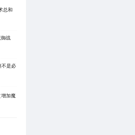
道术总和
魔御战
但不是必
（增加魔