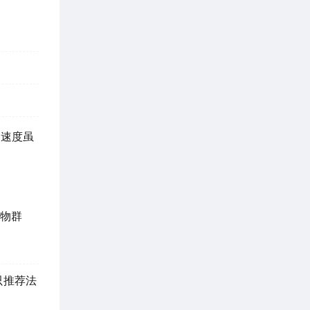
动速度虽
怪物群
只推荐法