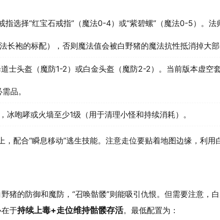
戒指选择“红宝石戒指”（魔法0-4）或“紫碧螺”（魔法0-5）。法
魔法长袍的标配），否则魔法值会被白野猪的魔法抗性抵消掉大部
道士头盔（魔防1-2）或白金头盔（魔防2-2）。当前版本虚空
必需品。
5），冰咆哮或火墙至少1级（用于清理小怪和持续消耗）。
以上，配合“瞬息移动”逃生技能。注意走位要贴着地图边缘，利用
白野猪的防御和魔防，“召唤骷髅”则能吸引仇恨。但需要注意，
心在于
持续上毒+走位维持骷髅存活
。最低配置为：