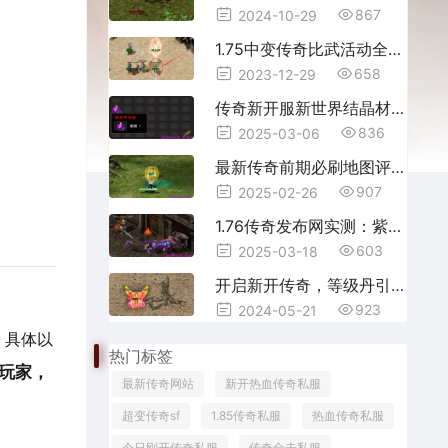
867
2024-10-29
1.75中变传奇比武活动全攻略，操作技巧一次分享
658
2023-12-29
传奇新开服新世界结晶材料作用全解：老玩家熬夜总结的生存法则
836
2025-03-06
最新传奇前期必刷地图评测：三天攒够强化石的老司机路线
907
2025-02-26
1.76传奇发布网实测：紫龙怪物战力深度解析与实战打法攻略
603
2025-03-18
开启新开传奇，等级丹引爆你的战斗力！
923
2024-05-21
，具体以
热门标签
玩家，
最新传奇网站
新开热血传奇私服
超变传奇sf
1.85传奇私服
热血传奇私服
今日刚开传奇私服
传奇合击私服