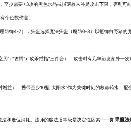
0），至少需要+3攻的黑色水晶戒指两枚来补足攻击下限，否则可
只有个位数伤害。
理防御4-7），头盔选择魔法头盔（魔防0-3）以抵御白野猪的
之刃”+“攻镯”+“攻杀戒指”三件套），攻击时有几率触发额外一
时增益），携带至少10瓶“太阳水”作为关键时刻的救命药水，配合
魔法和走位消耗。法师的魔法盾等级是决定性因素——
如果魔法