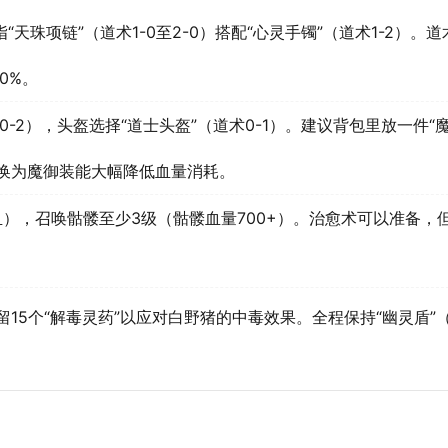
“天珠项链”（道术1-0至2-0）搭配“心灵手镯”（道术1-2）。
0%。
0-2），头盔选择“道士头盔”（道术0-1）。建议背包里放一件“
换为魔御装能大幅降低血量消耗。
血），召唤骷髅至少3级（骷髅血量700+）。治愈术可以准备，
15个“解毒灵药”以应对白野猪的中毒效果。全程保持“幽灵盾”