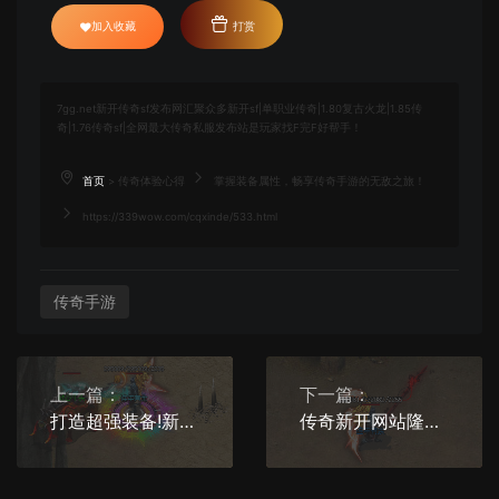
加入收藏
打赏
7gg.net新开传奇sf发布网汇聚众多新开sf|单职业传奇|1.80复古火龙|1.85传
奇|1.76传奇sf|全网最大传奇私服发布站是玩家找F完F好帮手！
首页
>
传奇体验心得
掌握装备属性，畅享传奇手游的无敌之旅！
https://339wow.com/cqxinde/533.html
传奇手游
上一篇：
下一篇：
打造超强装备!新开传奇发布网宝石攻略大揭秘！
传奇新开网站隆重登场，全新游戏体验即将呈现！